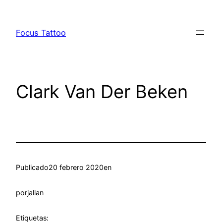
Saltar
al
Focus Tattoo
contenido
Clark Van Der Beken
Publicado
20 febrero 2020
en
por
jallan
Etiquetas: