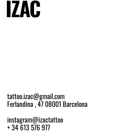
IZAC
tattoo.izac@gmail.com
Ferlandina , 47 08001 Barcelona
_
instagram@izactattoo
+ 34 613 576 977